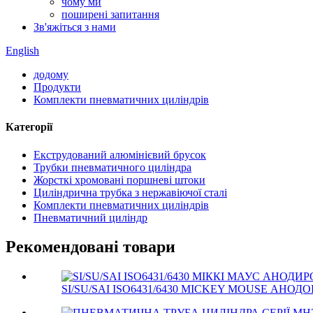
чому ми
поширені запитання
Зв'яжіться з нами
English
додому
Продукти
Комплекти пневматичних циліндрів
Категорії
Екструдований алюмінієвий брусок
Трубки пневматичного циліндра
Жорсткі хромовані поршневі штоки
Циліндрична трубка з нержавіючої сталі
Комплекти пневматичних циліндрів
Пневматичний циліндр
Рекомендовані товари
SI/SU/SAI ISO6431/6430 MICKEY MOUSE АНОД