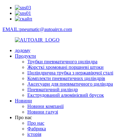
EMAIL:pneumatic@autoaircn.com
додому
Продукти
Трубки пневматичного циліндра
Жорсткі хромовані поршневі штоки
Циліндрична трубка з нержавіючої сталі
Комплекти пневматичних циліндрів
Аксесуари для пневматичного циліндра
Пневматичний циліндр
Екструдований алюмінієвий брусок
Новини
Новини компанії
Новини галузі
Про нас
Про нас
Фабрика
історія