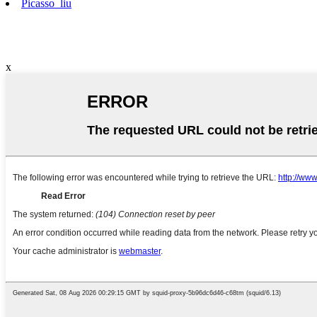
Picasso_liu
x