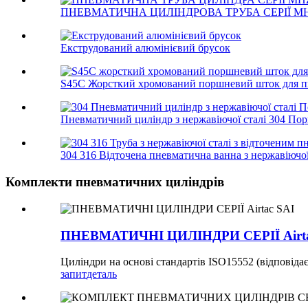
ПНЕВМАТИЧНА ЦИЛІНДРОВА ТРУБА СЕРІЇ MHZ
Екструдований алюмінієвий брусок
S45C Жорсткий хромований поршневий шток для пн
Пневматичний циліндр з нержавіючої сталі 304 Пор
304 316 Відточена пневматична ванна з нержавіючої 
Комплекти пневматичних циліндрів
ПНЕВМАТИЧНІ ЦИЛІНДРИ СЕРІЇ Airta
Циліндри на основі стандартів ISO15552 (відповід
запит
деталь