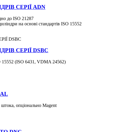
РІВ СЕРІЇ ADN
дно до ISO 21287
циліндри на основі стандартів ISO 15552
РІВ СЕРІЇ DSBC
O 15552 (ISO 6431, VDMA 24562)
MAL
о штока, опціонально Magent
ESTO DNC