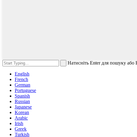
Натисніть Enter для пошуку або
English
French
German
Portuguese
Spanish
Russian
Japanese
Korean
Arabic
Irish
Greek
Turkish