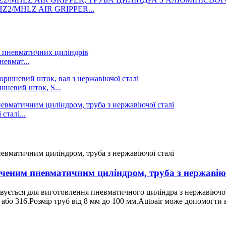
2/MHLZ AIR GRIPPER...
евмат...
шневий шток, S...
сталі...
точеним пневматичним циліндром, труба з нержавіюч
товується для виготовлення пневматичного циліндра з нержавіюч
 або 316.Розмір труб від 8 мм до 100 мм.Autoair може допомогти