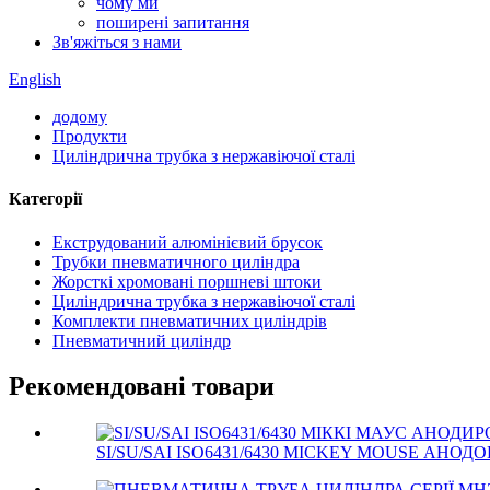
чому ми
поширені запитання
Зв'яжіться з нами
English
додому
Продукти
Циліндрична трубка з нержавіючої сталі
Категорії
Екструдований алюмінієвий брусок
Трубки пневматичного циліндра
Жорсткі хромовані поршневі штоки
Циліндрична трубка з нержавіючої сталі
Комплекти пневматичних циліндрів
Пневматичний циліндр
Рекомендовані товари
SI/SU/SAI ISO6431/6430 MICKEY MOUSE АНОД