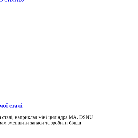
ої сталі
ої сталі, наприклад міні-циліндра MA, DSNU
 вам зменшити запаси та зробити більш