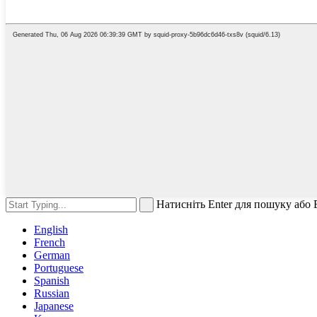
Натисніть Enter для пошуку або
English
French
German
Portuguese
Spanish
Russian
Japanese