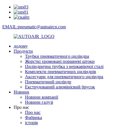
EMAIL:pneumatic@autoaircn.com
додому
Продукти
Трубки пневматичного циліндра
Жорсткі хромовані поршневі штоки
Циліндрична трубка з нержавіючої сталі
Комплекти пневматичних циліндрів
Аксесуари для пневматичного циліндра
Пневматичний циліндр
Екструдований алюмінієвий брусок
Новини
Новини компанії
Новини галузі
Про нас
Про нас
Фабрика
історія