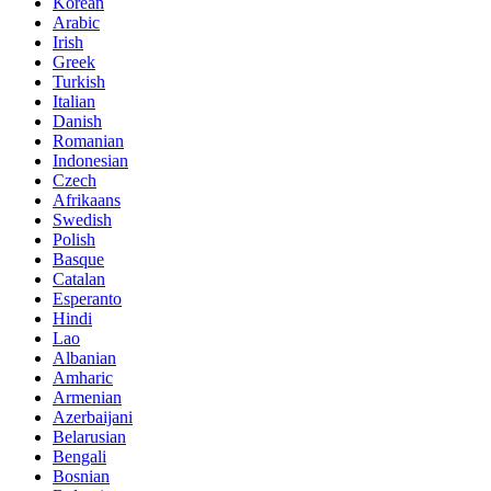
Korean
Arabic
Irish
Greek
Turkish
Italian
Danish
Romanian
Indonesian
Czech
Afrikaans
Swedish
Polish
Basque
Catalan
Esperanto
Hindi
Lao
Albanian
Amharic
Armenian
Azerbaijani
Belarusian
Bengali
Bosnian