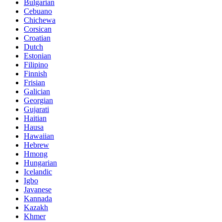
Bulgarian
Cebuano
Chichewa
Corsican
Croatian
Dutch
Estonian
Filipino
Finnish
Frisian
Galician
Georgian
Gujarati
Haitian
Hausa
Hawaiian
Hebrew
Hmong
Hungarian
Icelandic
Igbo
Javanese
Kannada
Kazakh
Khmer