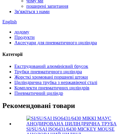
чому ми
поширені запитання
Зв'яжіться з нами
English
додому
Продукти
Аксесуари для пневматичного циліндра
Категорії
Екструдований алюмінієвий брусок
Трубки пневматичного циліндра
Жорсткі хромовані поршневі штоки
Циліндрична трубка з нержавіючої сталі
Комплекти пневматичних циліндрів
Пневматичний циліндр
Рекомендовані товари
SI/SU/SAI ISO6431/6430 MICKEY MOUSE