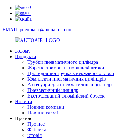
EMAIL:pneumatic@autoaircn.com
додому
Продукти
Трубки пневматичного циліндра
Жорсткі хромовані поршневі штоки
Циліндрична трубка з нержавіючої сталі
Комплекти пневматичних циліндрів
Аксесуари для пневматичного циліндра
Пневматичний циліндр
Екструдований алюмінієвий брусок
Новини
Новини компанії
Новини галузі
Про нас
Про нас
Фабрика
історія