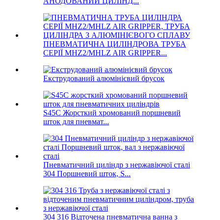
АНОДОВАНИЙ ЦИЛІНД...
ПНЕВМАТИЧНА ЦИЛІНДРОВА ТРУБА
СЕРІЇ MHZ2/MHLZ AIR GRIPPER...
Екструдований алюмінієвий брусок
S45C Жорсткий хромований поршневий
шток для пневмат...
Пневматичний циліндр з нержавіючої сталі
304 Поршневий шток, S...
304 316 Відточена пневматична ванна з