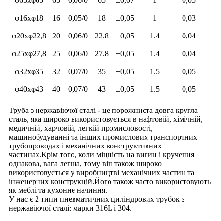
φ63xφ65
63
0,06/0
65
±0,07
1
0,05
φ16xφ18
16
0,05/0
18
±0,05
1
0,03
φ20xφ22,8
20
0,06/0
22.8
±0,05
1.4
0,04
φ25xφ27,8
25
0,06/0
27.8
±0,05
1.4
0,04
φ32xφ35
32
0,07/0
35
±0,05
1.5
0,05
φ40xφ43
40
0,07/0
43
±0,05
1.5
0,05
Труба з нержавіючої сталі - це порожниста довга кругла
сталь, яка широко використовується в нафтовій, хімічній,
медичній, харчовій, легкій промисловості,
машинобудуванні та інших промислових транспортних
трубопроводах і механічних конструктивних
частинах.Крім того, коли міцність на вигин і кручення
однакова, вага легша, тому він також широко
використовується у виробництві механічних частин та
інженерних конструкцій.Його також часто використовують
як меблі та кухонне начиння.
У нас є 2 типи пневматичних циліндрових трубок з
нержавіючої сталі: марки 316L і 304.