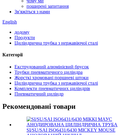
чому ми
поширені запитання
Зв'яжіться з нами
English
додому
Продукти
Циліндрична трубка з нержавіючої сталі
Категорії
Екструдований алюмінієвий брусок
Трубки пневматичного циліндра
Жорсткі хромовані поршневі штоки
Циліндрична трубка з нержавіючої сталі
Комплекти пневматичних циліндрів
Пневматичний циліндр
Рекомендовані товари
SI/SU/SAI ISO6431/6430 MICKEY MOUSE