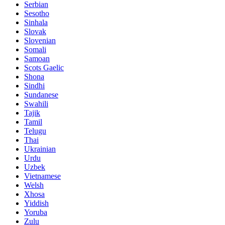
Serbian
Sesotho
Sinhala
Slovak
Slovenian
Somali
Samoan
Scots Gaelic
Shona
Sindhi
Sundanese
Swahili
Tajik
Tamil
Telugu
Thai
Ukrainian
Urdu
Uzbek
Vietnamese
Welsh
Xhosa
Yiddish
Yoruba
Zulu