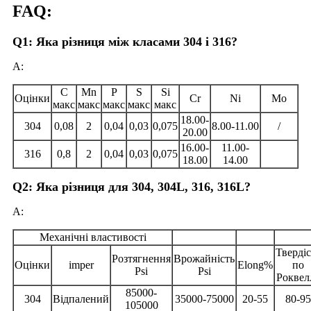
FAQ:
Q1: Яка різниця між класами 304 і 316?
A:
C
Mn
P
S
Si
Оцінки
Cr
Ni
Mo
макс
макс
макс
макс
макс
18.00-
304
0,08
2
0,04
0,03
0,075
8.00-11.00
/
20.00
16.00-
11.00-
316
0,8
2
0,04
0,03
0,075
18.00
14.00
Q2: Яка різниця для 304, 304L, 316, 316L?
A:
Механічні властивості
Твердіс
Розтягнення
Врожайність
Оцінки
imper
Elong%
по
Psi
Psi
Роквел
85000-
304
Відпалений
35000-75000
20-55
80-95
105000