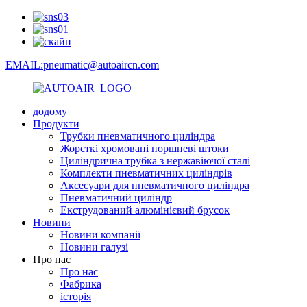
EMAIL:pneumatic@autoaircn.com
додому
Продукти
Трубки пневматичного циліндра
Жорсткі хромовані поршневі штоки
Циліндрична трубка з нержавіючої сталі
Комплекти пневматичних циліндрів
Аксесуари для пневматичного циліндра
Пневматичний циліндр
Екструдований алюмінієвий брусок
Новини
Новини компанії
Новини галузі
Про нас
Про нас
Фабрика
історія