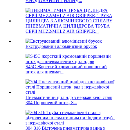
АНОДОВАНИЙ ЦИЛІНД...
ПНЕВМАТИЧНА ЦИЛІНДРОВА ТРУБА
СЕРІЇ MHZ2/MHLZ AIR GRIPPER...
Екструдований алюмінієвий брусок
S45C Жорсткий хромований поршневий
шток для пневмат...
Пневматичний циліндр з нержавіючої сталі
304 Поршневий шток, S...
304 316 Відточена пневматична ванна з