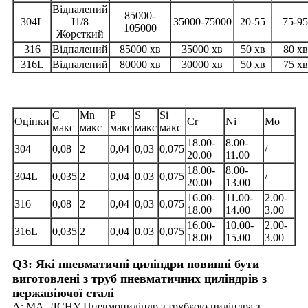
Відпалений
85000-
304L
I1/8
35000-75000
20-55
75-95
105000
Жорсткий
316
Відпалений
85000 хв
35000 хв
50 хв
80 хв
316L
Відпалений
80000 хв
30000 хв
50 хв
75 хв
C
Mn
P
S
Si
Оцінки
Cr
Ni
Mo
макс
макс
макс
макс
макс
18.00-
8.00-
304
0,08
2
0,04
0,03
0,075
/
20.00
11.00
18.00-
8.00-
304L
0,035
2
0,04
0,03
0,075
/
20.00
13.00
16.00-
11.00-
2.00-
316
0,08
2
0,04
0,03
0,075
18.00
14.00
3.00
16.00-
10.00-
2.00-
316L
0,035
2
0,04
0,03
0,075
18.00
15.00
3.00
Q3: Які пневматичні циліндри повинні бути
виготовлені з труб пневматичних циліндрів з
нержавіючої сталі
A: МА, ДСНУ Пневмоциліндр з трубкою циліндра з