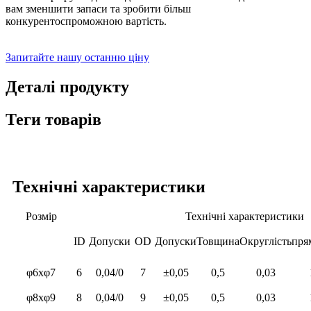
вам зменшити запаси та зробити більш
конкурентоспроможною вартість.
Запитайте нашу останню ціну
Деталі продукту
Теги товарів
Технічні характеристики
Розмір
Технічні характеристики
ID
Допуски
OD
Допуски
Товщина
Округлість
пря
φ6xφ7
6
0,04/0
7
±0,05
0,5
0,03
φ8xφ9
8
0,04/0
9
±0,05
0,5
0,03