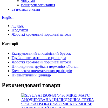
чому ми
поширені запитання
Зв'яжіться з нами
English
додому
Продукти
Жорсткі хромовані поршневі штоки
Категорії
Екструдований алюмінієвий брусок
Трубки пневматичного циліндра
Жорсткі хромовані поршневі штоки
Циліндрична трубка з нержавіючої сталі
Комплекти пневматичних циліндрів
Пневматичний циліндр
Рекомендовані товари
SI/SU/SAI ISO6431/6430 MICKEY MOUSE