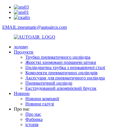
EMAIL:pneumatic@autoaircn.com
додому
Продукти
Трубки пневматичного циліндра
Жорсткі хромовані поршневі штоки
Циліндрична трубка з нержавіючої сталі
Комплекти пневматичних циліндрів
Аксесуари для пневматичного циліндра
Пневматичний циліндр
Екструдований алюмінієвий брусок
Новини
Новини компанії
Новини галузі
Про нас
Про нас
Фабрика
історія