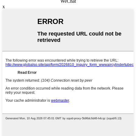
WeChat
x