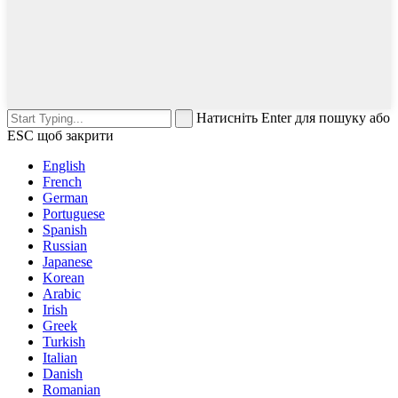
Натисніть Enter для пошуку або
ESC щоб закрити
English
French
German
Portuguese
Spanish
Russian
Japanese
Korean
Arabic
Irish
Greek
Turkish
Italian
Danish
Romanian