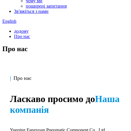
чому ми
поширені запитання
Зв'яжіться з нами
English
додому
Про нас
Про нас
|
Про нас
Ласкаво просимо до
Наша
компанія
Yueqing Fangyuan Pneumatic Component Co., Ltd.