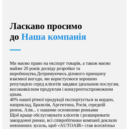
Ласкаво просимо
до
Наша компанія
Ми маємо право на експорт товарів, а також маємо
майже 20 років досвіду розробки та
виробництва.Дотримуючись ділового принципу
взаємної вигоди, ми користуємося хорошою
репутацією серед клієнтів завдяки ідеальним послугам,
високоякісним продуктам і конкурентоспроможним
цінам.
40% нашої річної продукції експортується за кордон,
наприклад, Бразилія, Аргентина, Росія, середній
ринок, Азія... є нашими основними ринками
Щоб краще обслуговувати клієнтів і розширювати
закордонні ринки, всі співробітники компанії доклали
невпинних зусиль, щоб «AUTOAIR» став всесвітньо