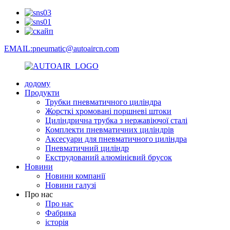
EMAIL:pneumatic@autoaircn.com
додому
Продукти
Трубки пневматичного циліндра
Жорсткі хромовані поршневі штоки
Циліндрична трубка з нержавіючої сталі
Комплекти пневматичних циліндрів
Аксесуари для пневматичного циліндра
Пневматичний циліндр
Екструдований алюмінієвий брусок
Новини
Новини компанії
Новини галузі
Про нас
Про нас
Фабрика
історія