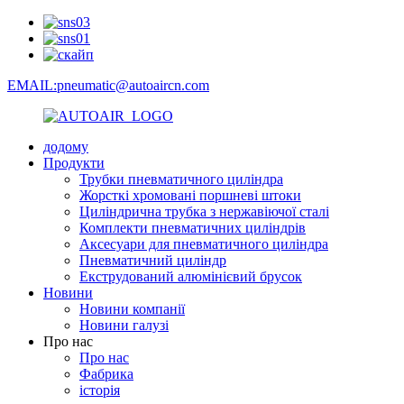
EMAIL:pneumatic@autoaircn.com
додому
Продукти
Трубки пневматичного циліндра
Жорсткі хромовані поршневі штоки
Циліндрична трубка з нержавіючої сталі
Комплекти пневматичних циліндрів
Аксесуари для пневматичного циліндра
Пневматичний циліндр
Екструдований алюмінієвий брусок
Новини
Новини компанії
Новини галузі
Про нас
Про нас
Фабрика
історія