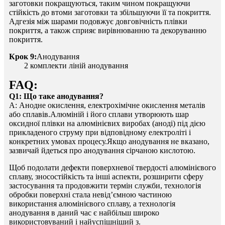
заготовки покращуються, таким чином покращуючи
стійкість до втоми заготовки та збільшуючи її та покриття.
Адгезія між шарами подовжує довговічність плівки
покриття, а також сприяє вирівнюванню та декоруванню
покриття.
Крок 9:
Анодування
2 комплекти ліній анодування
FAQ:
Q1: Що таке анодування?
A: Анодне окислення, електрохімічне окислення металів
або сплавів.Алюміній і його сплави утворюють шар
оксидної плівки на алюмінієвих виробах (аноді) під дією
прикладеного струму при відповідному електроліті і
конкретних умовах процесу.Якщо анодування не вказано,
зазвичай йдеться про анодування сірчаною кислотою.
Щоб подолати дефекти поверхневої твердості алюмінієвого
сплаву, зносостійкість та інші аспекти, розширити сферу
застосування та продовжити термін служби, технологія
обробки поверхні стала невід’ємною частиною
використання алюмінієвого сплаву, а технологія
анодування в даний час є найбільш широко
використовуваний і найуспішніший з.