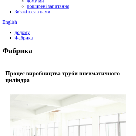
чому ми
поширені запитання
Зв'яжіться з нами
English
додому
Фабрика
Фабрика
Процес виробництва труби пневматичного
циліндра