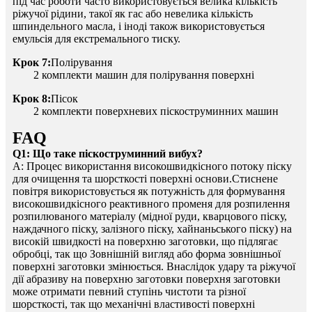
під час роботи часто використовується велика кількість
ріжучої рідини, такої як гас або невелика кількість
шпиндельного масла, і іноді також використовується
емульсія для екстремального тиску.
Крок 7:
Полірування
2 комплекти машин для полірування поверхні
Крок 8:
Пісок
2 комплекти поверхневих піскоструминних машин
FAQ
Q1: Що таке піскоструминний вибух?
A: Процес використання високошвидкісного потоку піску
для очищення та шорсткості поверхні основи.Стиснене
повітря використовується як потужність для формування
високошвидкісного реактивного променя для розпилення
розпилюваного матеріалу (мідної руди, кварцового піску,
наждачного піску, залізного піску, хайнаньського піску) на
високій швидкості на поверхню заготовки, що підлягає
обробці, так що Зовнішній вигляд або форма зовнішньої
поверхні заготовки змінюється. Внаслідок удару та ріжучої
дії абразиву на поверхню заготовки поверхня заготовки
може отримати певний ступінь чистоти та різної
шорсткості, так що механічні властивості поверхні