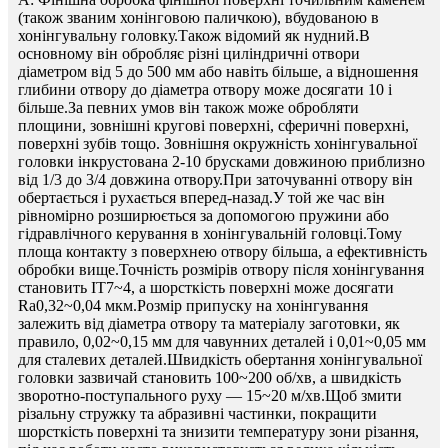
(також званим хонінговою паличкою), вбудованою в
хонінгувальну головку.Також відомий як нудний.В
основному він обробляє різні циліндричні отвори
діаметром від 5 до 500 мм або навіть більше, а відношення
глибини отвору до діаметра отвору може досягати 10 і
більше.За певних умов він також може обробляти
площини, зовнішні кругові поверхні, сферичні поверхні,
поверхні зубів тощо. Зовнішня окружність хонінгувальної
головки інкрустована 2-10 брусками довжиною приблизно
від 1/3 до 3/4 довжина отвору.При заточуванні отвору він
обертається і рухається вперед-назад.У той же час він
рівномірно розширюється за допомогою пружини або
гідравлічного керування в хонінгувальній головці.Тому
площа контакту з поверхнею отвору більша, а ефективність
обробки вище.Точність розмірів отвору після хонінгування
становить IT7~4, а шорсткість поверхні може досягати
Ra0,32~0,04 мкм.Розмір припуску на хонінгування
залежить від діаметра отвору та матеріалу заготовки, як
правило, 0,02~0,15 мм для чавунних деталей і 0,01~0,05 мм
для сталевих деталей.Швидкість обертання хонінгувальної
головки зазвичай становить 100~200 об/хв, а швидкість
зворотно-поступального руху — 15~20 м/хв.Щоб змити
різальну стружку та абразивні частинки, покращити
шорсткість поверхні та знизити температуру зони різання,