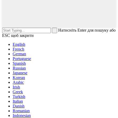
Натисніть Enter для пошуку або
ESC щоб закрити
English
French
German
Portuguese
Spanish
Russian
Japanese
Korean
Arabic
Irish
Greek
Turkish
Italian
Danish
Romanian
Indonesian