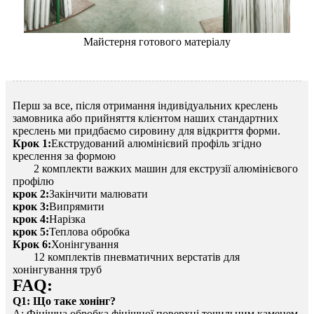
Майстерня готового матеріалу
Перш за все, після отримання індивідуальних креслень
замовника або прийняття клієнтом наших стандартних
креслень ми придбаємо сировину для відкриття форми.
Крок 1:
Екструдований алюмінієвий профіль згідно
креслення за формою
2 комплекти важких машин для екструзії алюмінієвого
профілю
крок 2:
Закінчити малювати
крок 3:
Випрямити
крок 4:
Нарізка
крок 5:
Теплова обробка
Крок 6:
Хонінгування
12 комплектів пневматичних верстатів для
хонінгування труб
FAQ:
Q1: Що таке хонінг?
A: Фінішна обробка фінішної поверхні точильним каменем