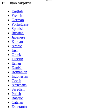
ESC щоб закрити
English
French
German
Portuguese
Spanish
Russian
Japanese
Korean
Arabic
Irish
Greek
Turkish
Italian
Danish
Romanian
Indonesian
Czech
Afrikaans
Swedish
Polish
Basque
Catalan
Esperanto