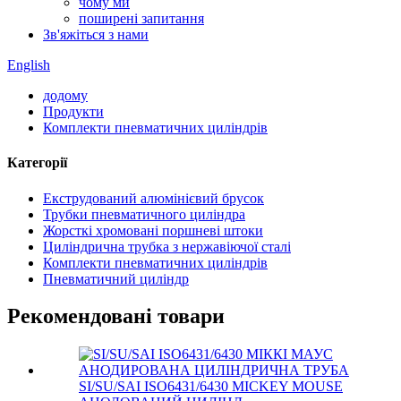
чому ми
поширені запитання
Зв'яжіться з нами
English
додому
Продукти
Комплекти пневматичних циліндрів
Категорії
Екструдований алюмінієвий брусок
Трубки пневматичного циліндра
Жорсткі хромовані поршневі штоки
Циліндрична трубка з нержавіючої сталі
Комплекти пневматичних циліндрів
Пневматичний циліндр
Рекомендовані товари
SI/SU/SAI ISO6431/6430 MICKEY MOUSE