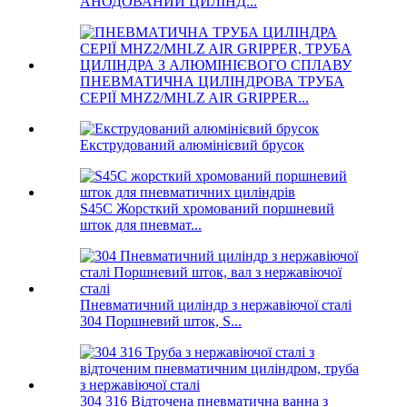
АНОДОВАНИЙ ЦИЛІНД...
ПНЕВМАТИЧНА ЦИЛІНДРОВА ТРУБА
СЕРІЇ MHZ2/MHLZ AIR GRIPPER...
Екструдований алюмінієвий брусок
S45C Жорсткий хромований поршневий
шток для пневмат...
Пневматичний циліндр з нержавіючої сталі
304 Поршневий шток, S...
304 316 Відточена пневматична ванна з