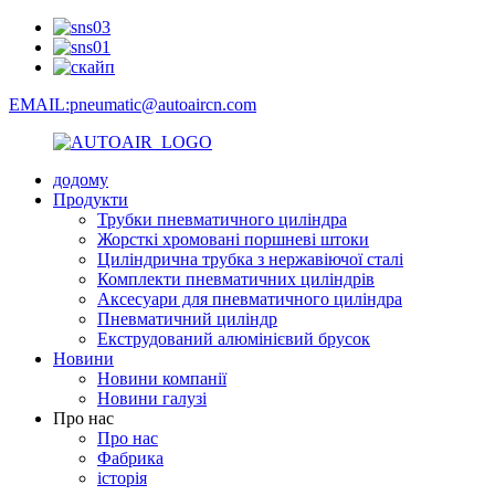
EMAIL:pneumatic@autoaircn.com
додому
Продукти
Трубки пневматичного циліндра
Жорсткі хромовані поршневі штоки
Циліндрична трубка з нержавіючої сталі
Комплекти пневматичних циліндрів
Аксесуари для пневматичного циліндра
Пневматичний циліндр
Екструдований алюмінієвий брусок
Новини
Новини компанії
Новини галузі
Про нас
Про нас
Фабрика
історія