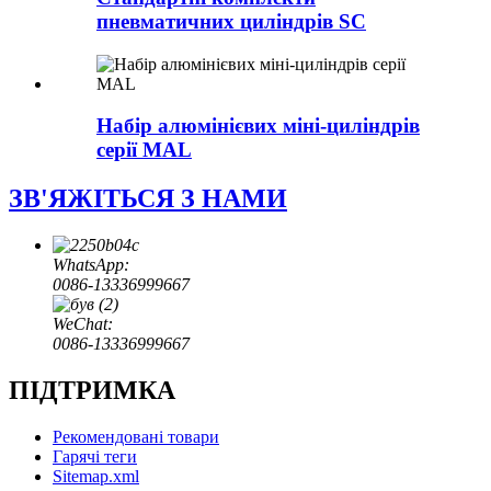
пневматичних циліндрів SC
Набір алюмінієвих міні-циліндрів
серії MAL
ЗВ'ЯЖІТЬСЯ З НАМИ
WhatsApp:
0086-13336999667
WeChat:
0086-13336999667
ПІДТРИМКА
Рекомендовані товари
Гарячі теги
Sitemap.xml