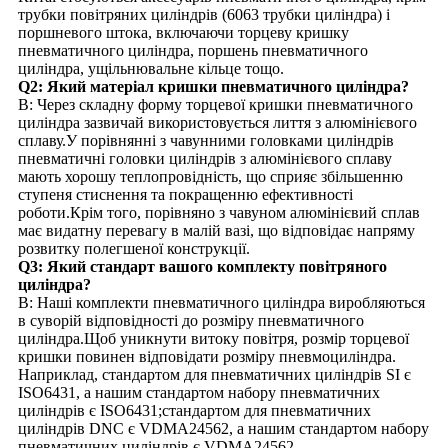
трубки повітряних циліндрів (6063 трубки циліндра) і
поршневого штока, включаючи торцеву кришку
пневматичного циліндра, поршень пневматичного
циліндра, ущільнювальне кільце тощо.
Q2: Який матеріал кришки пневматичного циліндра?
В: Через складну форму торцевої кришки пневматичного
циліндра зазвичай використовується лиття з алюмінієвого
сплаву.У порівнянні з чавунними головками циліндрів
пневматичні головки циліндрів з алюмінієвого сплаву
мають хорошу теплопровідність, що сприяє збільшенню
ступеня стиснення та покращенню ефективності
роботи.Крім того, порівняно з чавуном алюмінієвий сплав
має видатну перевагу в малій вазі, що відповідає напряму
розвитку полегшеної конструкції.
Q3: Який стандарт вашого комплекту повітряного
циліндра?
В: Наші комплекти пневматичного циліндра виробляються
в суворій відповідності до розміру пневматичного
циліндра.Щоб уникнути витоку повітря, розмір торцевої
кришки повинен відповідати розміру пневмоциліндра.
Наприклад, стандартом для пневматичних циліндрів SI є
ISO6431, а нашим стандартом набору пневматичних
циліндрів є ISO6431;стандартом для пневматичних
циліндрів DNC є VDMA24562, а нашим стандартом набору
пневматичних циліндрів є VDMA24562.