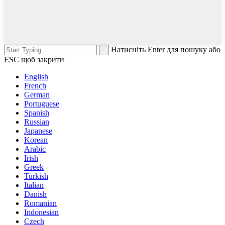
Натисніть Enter для пошуку або
ESC щоб закрити
English
French
German
Portuguese
Spanish
Russian
Japanese
Korean
Arabic
Irish
Greek
Turkish
Italian
Danish
Romanian
Indonesian
Czech