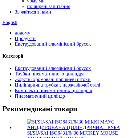
чому ми
поширені запитання
Зв'яжіться з нами
English
додому
Продукти
Екструдований алюмінієвий брусок
Категорії
Екструдований алюмінієвий брусок
Трубки пневматичного циліндра
Жорсткі хромовані поршневі штоки
Циліндрична трубка з нержавіючої сталі
Комплекти пневматичних циліндрів
Пневматичний циліндр
Рекомендовані товари
SI/SU/SAI ISO6431/6430 MICKEY MOUSE