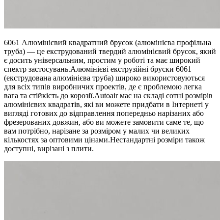
6061 Алюмінієвий квадратний брусок (алюмінієва профільна
труба) — це екструдований твердий алюмінієвий брусок, який
є досить універсальним, простим у роботі та має широкий
спектр застосувань.Алюмінієві екструзійні бруски 6061
(екструдована алюмінієва труба) широко використовуються
для всіх типів виробничих проектів, де є проблемою легка
вага та стійкість до корозії.Autoair має на складі сотні розмірів
алюмінієвих квадратів, які ви можете придбати в Інтернеті у
вигляді готових до відправлення попередньо нарізаних або
фрезерованих довжин, або ви можете замовити саме те, що
вам потрібно, нарізане за розміром у малих чи великих
кількостях за оптовими цінами.Нестандартні розміри також
доступні, вирізані з плити.