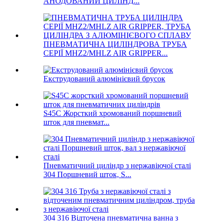
АНОДОВАНИЙ ЦИЛІНД...
ПНЕВМАТИЧНА ЦИЛІНДРОВА ТРУБА
СЕРІЇ MHZ2/MHLZ AIR GRIPPER...
Екструдований алюмінієвий брусок
S45C Жорсткий хромований поршневий
шток для пневмат...
Пневматичний циліндр з нержавіючої сталі
304 Поршневий шток, S...
304 316 Відточена пневматична ванна з