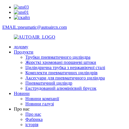
EMAIL:pneumatic@autoaircn.com
додому
Продукти
Трубки пневматичного циліндра
Жорсткі хромовані поршневі штоки
Циліндрична трубка з нержавіючої сталі
Комплекти пневматичних циліндрів
Аксесуари для пневматичного циліндра
Пневматичний циліндр
Екструдований алюмінієвий брусок
Новини
Новини компанії
Новини галузі
Про нас
Про нас
Фабрика
історія