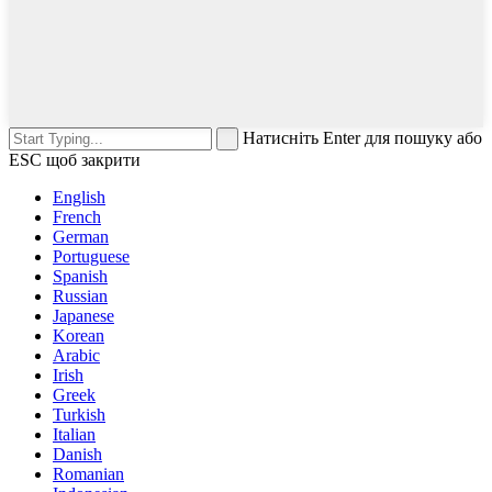
Натисніть Enter для пошуку або
ESC щоб закрити
English
French
German
Portuguese
Spanish
Russian
Japanese
Korean
Arabic
Irish
Greek
Turkish
Italian
Danish
Romanian