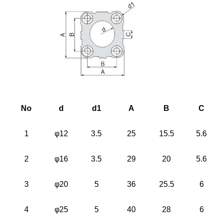
No
d
d1
A
B
C
1
φ12
3.5
25
15.5
5.6
2
φ16
3.5
29
20
5.6
3
φ20
5
36
25.5
6
4
φ25
5
40
28
6