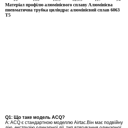
Матеріал профілю алюмінієвого сплаву Алюмінієва
пневматична трубка циліндра: алюмінієвий сплав 6063
T5
Q1: Що таке модель ACQ?
A: ACQ є стандартною моделлю Airtac.Він має подвійну
дію, екструзію одинарної дії, тип втягування одинарної