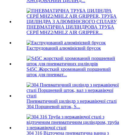
АНОДОВАНИЙ ЦИЛІНД...
ПНЕВМАТИЧНА ЦИЛІНДРОВА ТРУБА
СЕРІЇ MHZ2/MHLZ AIR GRIPPER...
Екструдований алюмінієвий брусок
S45C Жорсткий хромований поршневий
шток для пневмат...
Пневматичний циліндр з нержавіючої сталі
304 Поршневий шток, S...
304 316 Відточена пневматична ванна з