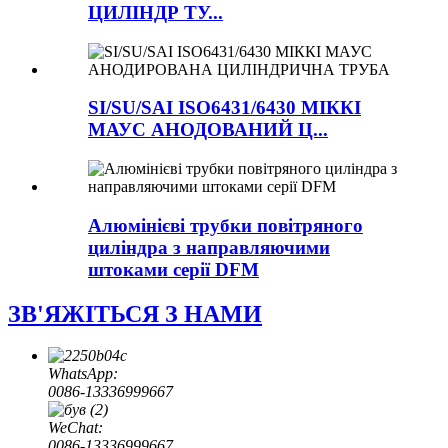
ЦИЛІНДР ТУ...
SI/SU/SAI ISO6431/6430 МІККІ
МАУС АНОДОВАНИЙ Ц...
Алюмінієві трубки повітряного
циліндра з направляючими
штоками серії DFM
ЗВ'ЯЖІТЬСЯ З НАМИ
WhatsApp:
0086-13336999667
WeChat:
0086-13336999667