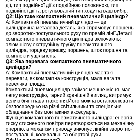
дії, тип подвійної дії з подвійною половиною, тип
подвійної дії та регульований тип ходу на ваш вибір.
Q2: Що таке компактний пневматичний циліндр?
A: Компактний пневматичний циліндр — це
циліндрична металева деталь, яка спрямовує поршень
до зворотно-поступального руху по прямій лінії.Деталі
компактного пневматичного циліндра включають:
алюмінієву екструзійну трубку пневматичного
циліндра, торцеву кришку, поршень, шток поршня та
комплекти ущільнень.
Q3: Яка перевага компактного пневматичного
циліндра?
A: Компактний пневматичний циліндр має такі
переваги, як компактна конструкція, мала вага та
невелика площа.
Компактний пневмоциліндр займає менше місця, має
легку конструкцію, гарний зовнішній вигляд, витримує
великі бічні навантаження.Його можна встановлювати
безпосередньо на різні світильники та спеціальне
обладнання без монтажних аксесуарів.
Функція компактного пневматичного циліндра: енергія
тиску стисненого повітря перетворюється на механічну
енергію, а механізм приводу виконує лінійні зворотно-
поступальні, коливальні та обертові рухи.