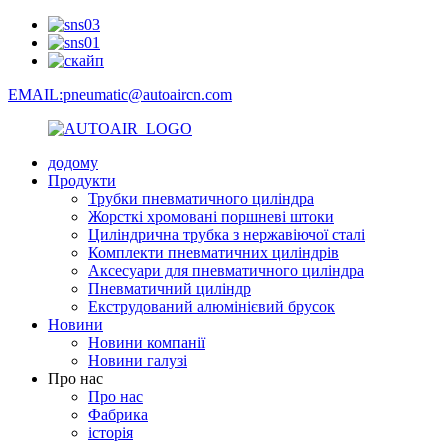
EMAIL:pneumatic@autoaircn.com
додому
Продукти
Трубки пневматичного циліндра
Жорсткі хромовані поршневі штоки
Циліндрична трубка з нержавіючої сталі
Комплекти пневматичних циліндрів
Аксесуари для пневматичного циліндра
Пневматичний циліндр
Екструдований алюмінієвий брусок
Новини
Новини компанії
Новини галузі
Про нас
Про нас
Фабрика
історія