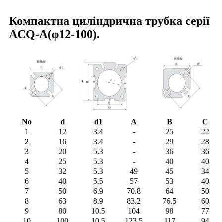
Компактна циліндрична трубка серії
ACQ-A(φ12-100).
No
d
d1
A
B
C
1
12
3.4
-
25
22
2
16
3.4
-
29
28
3
20
5.3
-
36
36
4
25
5.3
-
40
40
5
32
5.3
49
45
34
6
40
5.5
57
53
40
7
50
6.9
70.8
64
50
8
63
8.9
83.2
76.5
60
9
80
10.5
104
98
77
10
100
10.5
123.5
117
94