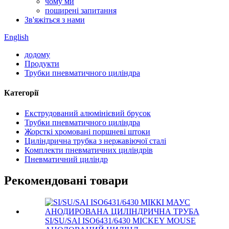
чому ми
поширені запитання
Зв'яжіться з нами
English
додому
Продукти
Трубки пневматичного циліндра
Категорії
Екструдований алюмінієвий брусок
Трубки пневматичного циліндра
Жорсткі хромовані поршневі штоки
Циліндрична трубка з нержавіючої сталі
Комплекти пневматичних циліндрів
Пневматичний циліндр
Рекомендовані товари
SI/SU/SAI ISO6431/6430 MICKEY MOUSE